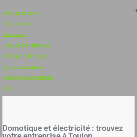
Artisans et devis
Construction
Rénovation
Travaux énergétiques
Outillage et bricolage
Déco et bons plans
Aménagement extérieur
Blog
Domotique et électricité : trouvez
votre entreprise à Toulon