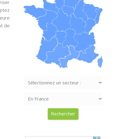
iser
optez
ieure
nt de