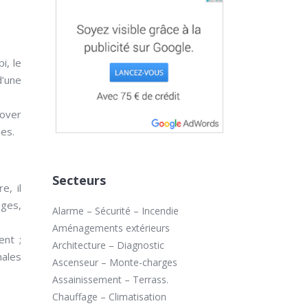
i, le
d’une
nover
es.
Secteurs
e, il
ages,
Alarme – Sécurité – Incendie
Aménagements extérieurs
ent ;
Architecture – Diagnostic
nales
Ascenseur – Monte-charges
Assainissement – Terrass.
Chauffage – Climatisation