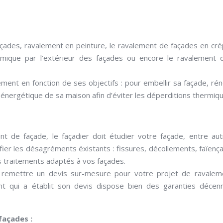
açades, ravalement en peinture, le ravalement de façades en crép
hermique par l’extérieur des façades ou encore le ravalement 
ement en fonction de ses objectifs : pour embellir sa façade, ré
énergétique de sa maison afin d’éviter les déperditions thermiqu
 de façade, le façadier doit étudier votre façade, entre autr
fier les désagréments éxistants : fissures, décollements, faïenç
s traitements adaptés à vos façades.
s remettre un devis sur-mesure pour votre projet de ravalem
nt qui a établit son devis dispose bien des garanties décen
façades :