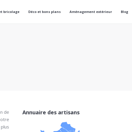
et bricolage
Déco et bons plans
Aménagement extérieur
Blog
Annuaire des artisans
on de
votre
plus