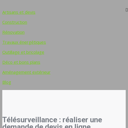
Artisans et devis
Construction
Rénovation
Travaux énergétiques
Outillage et bricolage
Déco et bons plans
Aménagement extérieur
Blog
Télésurveillance : réaliser une
demande de devis en ligne