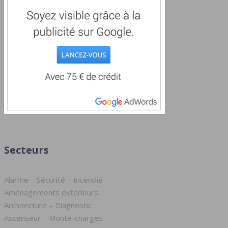
Secteurs
Alarme – Sécurité – Incendie
Aménagements extérieurs
Architecture – Diagnostic
Ascenseur – Monte-charges