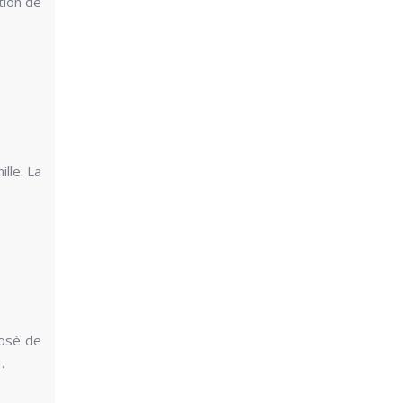
tion de
lle. La
posé de
…