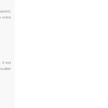
uisent,
e votre
 Il est
scalier