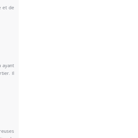
e et de
m ayant
ier. Il
reuses