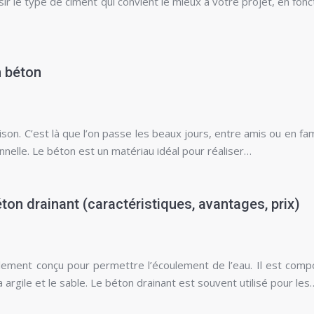
isir le type de ciment qui convient le mieux à votre projet, en fonc
n béton
son. C’est là que l’on passe les beaux jours, entre amis ou en fami
onnelle. Le béton est un matériau idéal pour réaliser…
ton drainant (caractéristiques, avantages, prix)
lement conçu pour permettre l’écoulement de l’eau. Il est com
 argile et le sable. Le béton drainant est souvent utilisé pour les