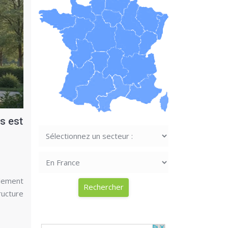
s est
alement
ructure