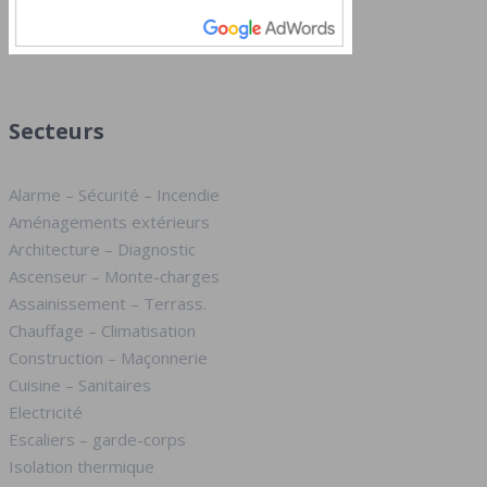
Secteurs
Alarme – Sécurité – Incendie
Aménagements extérieurs
Architecture – Diagnostic
Ascenseur – Monte-charges
Assainissement – Terrass.
Chauffage – Climatisation
Construction – Maçonnerie
Cuisine – Sanitaires
Electricité
Escaliers – garde-corps
Isolation thermique