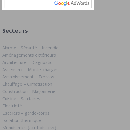
Secteurs
Alarme – Sécurité – Incendie
Aménagements extérieurs
Architecture – Diagnostic
Ascenseur – Monte-charges
Assainissement – Terrass.
Chauffage – Climatisation
Construction – Maçonnerie
Cuisine – Sanitaires
Electricité
Escaliers – garde-corps
Isolation thermique
Menuiseries (alu, bois, pvc)