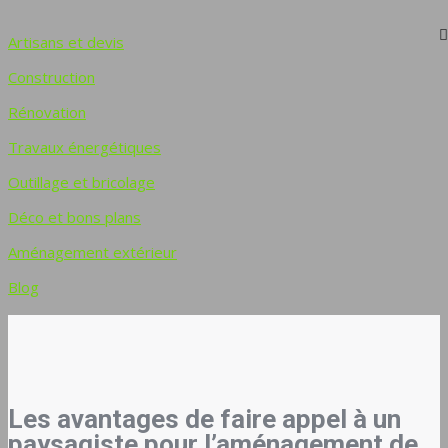
Artisans et devis
Construction
Rénovation
Travaux énergétiques
Outillage et bricolage
Déco et bons plans
Aménagement extérieur
Blog
Les avantages de faire appel à un
paysagiste pour l’aménagement de