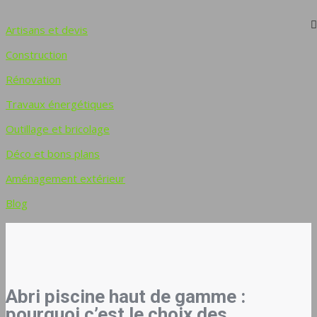
Artisans et devis
Construction
Rénovation
Travaux énergétiques
Outillage et bricolage
Déco et bons plans
Aménagement extérieur
Blog
Abri piscine haut de gamme :
pourquoi c’est le choix des