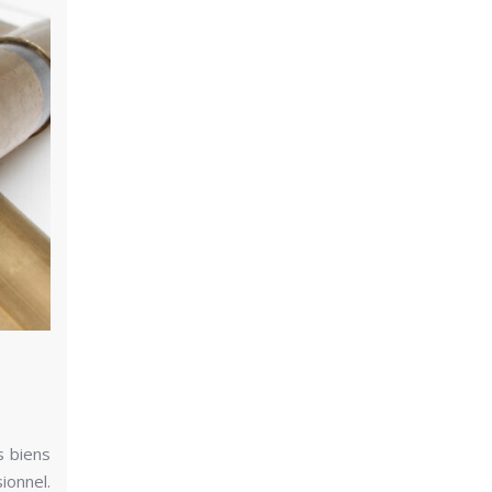
s biens
ionnel.