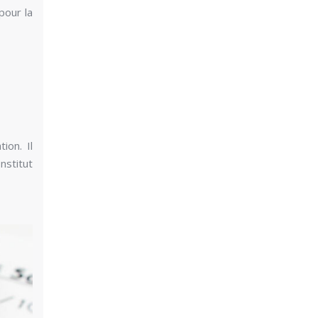
pour la
ion. Il
nstitut