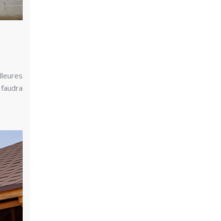
lleures
 faudra