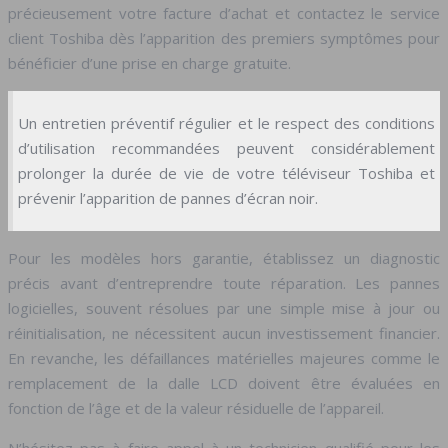
précieusement votre facture d’achat et contactez le service
client Toshiba dès l’apparition des premiers symptômes pour
bénéficier d’une prise en charge gratuite.
Un entretien préventif régulier et le respect des conditions
d’utilisation recommandées peuvent considérablement
prolonger la durée de vie de votre téléviseur Toshiba et
prévenir l’apparition de pannes d’écran noir.
Pour les modèles hors garantie, établissez un diagnostic
précis avant d’entreprendre toute réparation. Les pannes
logicielles, souvent résolues par une simple mise à jour ou
réinitialisation, ne nécessitent aucun investissement financier.
En revanche, les défaillances matérielles majeures comme le
remplacement de la dalle LCD doivent être évaluées en
fonction de l’âge et de la valeur résiduelle de l’appareil.