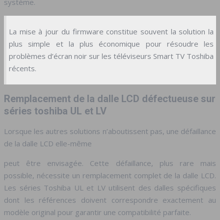
système.
La mise à jour du firmware constitue souvent la solution la
plus simple et la plus économique pour résoudre les
problèmes d’écran noir sur les téléviseurs Smart TV Toshiba
récents.
Remplacement de la dalle LCD défectueuse sur
séries toshiba UL et LV
Lorsque les autres solutions n’aboutissent pas, une défaillance
de la dalle LCD elle-même
peut être envisagée. Cette défaillance, plus rare mais
possible, nécessite un remplacement complet de la dalle LCD.
Les séries Toshiba UL et LV utilisent des dalles spécifiques
dont les références doivent correspondre exactement au
modèle original pour garantir une compatibilité parfaite.