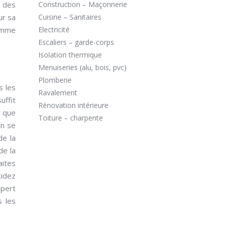
e des
Construction – Maçonnerie
ur sa
Cuisine – Sanitaires
comme
Electricité
Escaliers – garde-corps
Isolation thermique
Menuiseries (alu, bois, pvc)
Plomberie
s les
Ravalement
uffit
Rénovation intérieure
r que
Toiture – charpente
on se
de la
de la
aites
cidez
xpert
s les