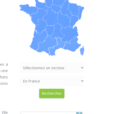
les à
à une
ltats
tions
 Elle