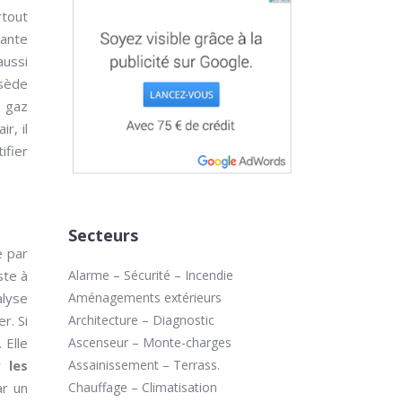
rtout
sante
aussi
ssède
 gaz
r, il
ifier
Secteurs
e par
ste à
Alarme – Sécurité – Incendie
alyse
Aménagements extérieurs
r. Si
Architecture – Diagnostic
 Elle
Ascenseur – Monte-charges
 les
Assainissement – Terrass.
ar un
Chauffage – Climatisation