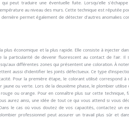
qui peut traduire une éventuelle fuite. Lorsqu’elle s’échapp
a température au niveau des murs. Cette technique est réputée po
tte dernière permet également de détecter d’autres anomalies 
 plus économique et la plus rapide. Elle consiste à injecter dan
la particularité de devenir fluorescent au contact de l’air. Il s
usqu’aux différentes zones qui présentent une coloration. À note
tent aussi d’identifier les joints défectueux. Ce type d’inspecti
cité. Pour la première étape, le colorant utilisé correspond à 
ur jaune ou verte. Lors de la deuxième phase, le plombier utilise 
t rouge ou orange. Pour en connaître plus sur cette technique, f
us aurez ainsi, une idée de tout ce qui vous attend si vous dé
 Dans le cas où vous doutez de vos capacités, contactez un e
plombier professionnel peut assurer un travail plus sûr et dan