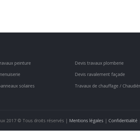
travaux peinture
Devis travaux plomberie
menuiserie
Devis ravalement façade
panneaux solaires
Travaux de chauffage / Chaudiè
aux 2017 © Tous droits réservés |
Mentions légales
|
Confidentialité