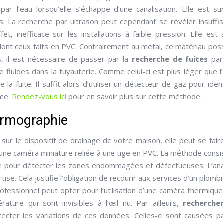
r l’eau lorsqu’elle s’échappe d’une canalisation. Elle est su
s. La recherche par ultrason peut cependant se révéler insuffi
ffet, inefficace sur les installations à faible pression. Elle est 
dont ceux faits en PVC. Contrairement au métal, ce matériau po
s, il est nécessaire de passer par la
recherche de fuites
par
 fluides dans la tuyauterie. Comme celui-ci est plus léger que l’ai
la fuite. Il suffit alors d’utiliser un détecteur de gaz pour ident
ème.
Rendez-vous ici
pour en savoir plus sur cette méthode.
hermographie
 sur le dispositif de drainage de votre maison, elle peut se fair
n d’une caméra miniature reliée à une tige en PVC. La méthode consi
rie pour détecter les zones endommagées et défectueuses. L’an
se. Cela justifie l’obligation de recourir aux services d’un plombie
professionnel peut opter pour l’utilisation d’une caméra thermique.
ture qui sont invisibles à l’œil nu. Par ailleurs,
rechercher
ecter les variations de ces données. Celles-ci sont causées p