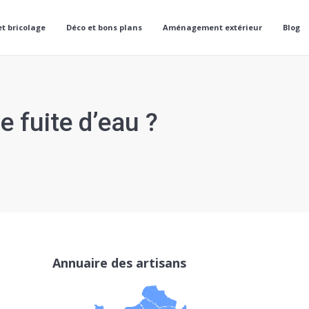
et bricolage
Déco et bons plans
Aménagement extérieur
Blog
 fuite d’eau ?
Annuaire des artisans