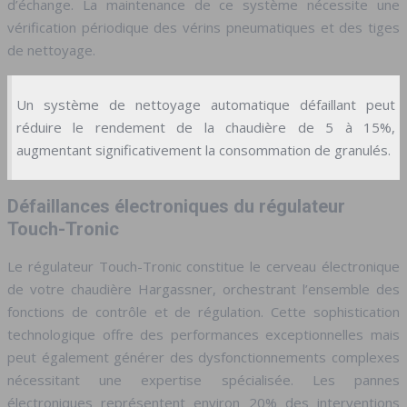
d’échange. La maintenance de ce système nécessite une
vérification périodique des vérins pneumatiques et des tiges
de nettoyage.
Un système de nettoyage automatique défaillant peut
réduire le rendement de la chaudière de 5 à 15%,
augmentant significativement la consommation de granulés.
Défaillances électroniques du régulateur
Touch-Tronic
Le régulateur Touch-Tronic constitue le cerveau électronique
de votre chaudière Hargassner, orchestrant l’ensemble des
fonctions de contrôle et de régulation. Cette sophistication
technologique offre des performances exceptionnelles mais
peut également générer des dysfonctionnements complexes
nécessitant une expertise spécialisée. Les pannes
électroniques représentent environ 20% des interventions