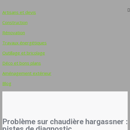
Artisans et devis
Construction
Rénovation
Travaux énergétiques
Outillage et bricolage
Déco et bons plans
Aménagement extérieur
Blog
Problème sur chaudière hargassner :
pistes de diagnostic