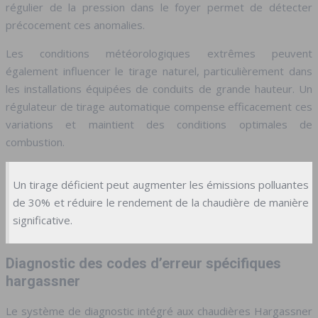
régulier de la pression dans le foyer permet de détecter
précocement ces anomalies.
Les conditions météorologiques extrêmes peuvent
également influencer le tirage naturel, particulièrement dans
les installations équipées de conduits de grande hauteur. Un
régulateur de tirage automatique compense efficacement ces
variations et maintient des conditions optimales de
combustion.
Un tirage déficient peut augmenter les émissions polluantes
de 30% et réduire le rendement de la chaudière de manière
significative.
Diagnostic des codes d’erreur spécifiques
hargassner
Le système de diagnostic intégré aux chaudières Hargassner