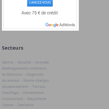
Secteurs
Alarme – Sécurité – Incendie
Aménagements extérieurs
Architecture – Diagnostic
Ascenseur – Monte-charges
Assainissement – Terrass.
Chauffage – Climatisation
Construction – Maçonnerie
Cuisine – Sanitaires