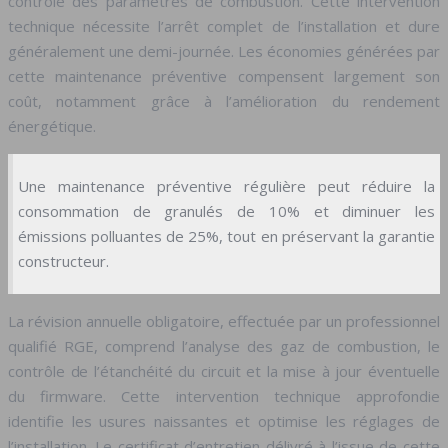
contrôle des paramètres de combustion. Cette intervention
technique nécessite l’arrêt complet de l’installation et dure
généralement une demi-journée. Les économies générées par
cette maintenance préventive compensent largement son
coût, notamment grâce à l’amélioration du rendement
énergétique.
Une maintenance préventive régulière peut réduire la
consommation de granulés de 10% et diminuer les
émissions polluantes de 25%, tout en préservant la garantie
constructeur.
La révision annuelle obligatoire, effectuée par un professionnel
qualifié RGE, comprend l’analyse des gaz de combustion, le
contrôle de l’étanchéité du circuit et la mise à jour éventuelle
du firmware. Cette intervention technique approfondie
identifie les usures naissantes et optimise les réglages de
l’installation. Le certificat d’entretien délivré à l’issue de cette