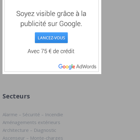
Secteurs
Alarme – Sécurité – Incendie
Aménagements extérieurs
Architecture – Diagnostic
Ascenseur – Monte-charges