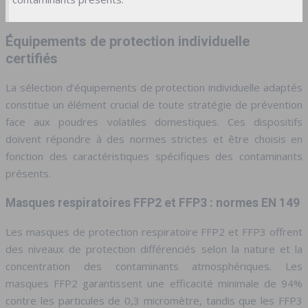
Équipements de protection individuelle
certifiés
La sélection d’équipements de protection individuelle adaptés
constitue un élément crucial de toute stratégie de prévention
face aux poudres volatiles domestiques. Ces dispositifs
doivent répondre à des normes strictes et être choisis en
fonction des caractéristiques spécifiques des contaminants
présents.
Masques respiratoires FFP2 et FFP3 : normes EN 149
Les masques de protection respiratoire FFP2 et FFP3 offrent
des niveaux de protection différenciés selon la nature et la
concentration des contaminants atmosphériques. Les
masques FFP2 garantissent une efficacité minimale de 94%
contre les particules de 0,3 micromètre, tandis que les FFP3