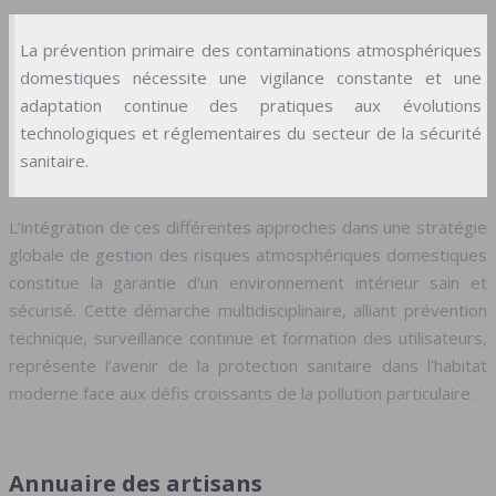
La prévention primaire des contaminations atmosphériques
domestiques nécessite une vigilance constante et une
adaptation continue des pratiques aux évolutions
technologiques et réglementaires du secteur de la sécurité
sanitaire.
L’intégration de ces différentes approches dans une stratégie
globale de gestion des risques atmosphériques domestiques
constitue la garantie d’un environnement intérieur sain et
sécurisé. Cette démarche multidisciplinaire, alliant prévention
technique, surveillance continue et formation des utilisateurs,
représente l’avenir de la protection sanitaire dans l’habitat
moderne face aux défis croissants de la pollution particulaire.
Annuaire des artisans