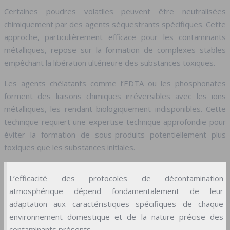
Certaines poudres volatiles peuvent être neutralisées
chimiquement par des agents séquestrants spécifiques. Cette
approche, particulièrement efficace pour les contaminants
métalliques, repose sur la formation de complexes stables
empêchant la libération ultérieure des substances toxiques.
Les agents chélatants comme l’EDTA ou les phosphonates
forment des liaisons chimiques irréversibles avec les ions
métalliques, les rendant biologiquement indisponibles. Cette
technique requiert une expertise technique approfondie pour
éviter la formation de sous-produits potentiellement plus
toxiques que les substances initiales.
L’efficacité des protocoles de décontamination
atmosphérique dépend fondamentalement de leur
adaptation aux caractéristiques spécifiques de chaque
environnement domestique et de la nature précise des
contaminants présents.