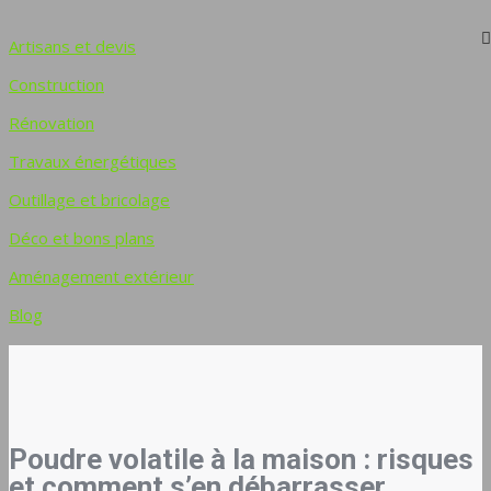
Artisans et devis
Construction
Rénovation
Travaux énergétiques
Outillage et bricolage
Déco et bons plans
Aménagement extérieur
Blog
Poudre volatile à la maison : risques
et comment s’en débarrasser