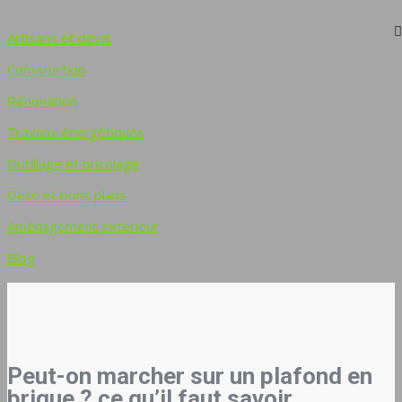
Artisans et devis
Construction
Rénovation
Travaux énergétiques
Outillage et bricolage
Déco et bons plans
Aménagement extérieur
Blog
Peut-on marcher sur un plafond en
brique ? ce qu’il faut savoir