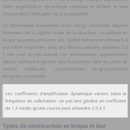
Cette amplification dynamique constitue le facteur le plus
critique dans l’évaluation de la praticabilité
.
La déformation instantanée sous charge ponctuelle dépend
fortement de la rigidité locale de la structure. Un plafond en
brique suspendu présente une rigidité nettement inférieure à
une voûte maçonnée, avec des flèches pouvant atteindre 2 à
5 mm sous un pas normal. Ces déformations, apparemment
faibles, suffisent à générer des fissurations dans les joints de
mortier vieillissant, compromettant progressivement
l’intégrité structurelle.
Les coefficients d’amplification dynamique varient selon la
fréquence de sollicitation : un pas lent génère un coefficient
de 1,3 tandis qu’une course peut atteindre 2,5 à 3.
Types de construction en brique et leur