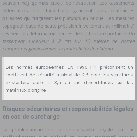
souvent négligé mais crucial de l’évaluation. Les tassements
différentiels des fondations génèrent des contraintes
parasites qui fragilisent les plafonds en brique. Les mesures
topographiques de haute précision (nivellement au millimètre)
révèlent les déformations lentes de la structure portante.
Un
tassement supérieur à 2 cm sur 10 mètres de portée
compromet généralement la praticabilité du plafond
.
Les normes européennes EN 1996-1-1 préconisent un
coefficient de sécurité minimal de 2,5 pour les structures
existantes, porté à 3,5 en cas d’incertitudes sur les
matériaux d’origine.
Risques sécuritaires et responsabilités légales
en cas de surcharge
La problématique de la responsabilité légale en cas
d’effondrement d’un plafond en brique surchargé engage