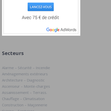
Secteurs
Alarme – Sécurité – Incendie
Aménagements extérieurs
Architecture – Diagnostic
Ascenseur – Monte-charges
Assainissement – Terrass.
Chauffage – Climatisation
Construction – Maçonnerie
Cuisine – Sanitaires