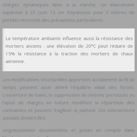
charges dynamiques liées à la marche. Un élancement
supérieur à 25 (soit 12 cm d’épaisseur pour 3 mètres de
portée) nécessite des précautions particulières.
La température ambiante influence aussi la résistance des
mortiers anciens : une élévation de 20°C peut réduire de
15% la résistance à la traction des mortiers de chaux
aérienne.
Les modifications structurelles apportées au bâtiment au fil du
temps peuvent avoir altéré l’équilibre initial des forces.
L’ouverture de baies, la suppression de cloisons porteuses ou
l’ajout de charges en toiture modifient la répartition des
contraintes et peuvent fragiliser le plafond.
Ces interventions
passées doivent être
soigneusement documentées et prises en compte dans