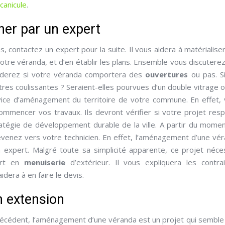
canicule
.
er par un expert
, contactez un expert pour la suite. Il vous aidera à matérialise
 votre véranda, et d’en établir les plans. Ensemble vous discutere
ciderez si votre véranda comportera des
ouvertures
ou pas. Si
res coulissantes ? Seraient-elles pourvues d’un double vitrage 
rvice d’aménagement du territoire de votre commune. En effet,
ommencer vos travaux. Ils devront vérifier si votre projet res
tratégie de développement durable de la ville. A partir du mome
evenez vers votre technicien. En effet, l’aménagement d’une vé
n expert. Malgré toute sa simplicité apparente, ce projet néce
pert en
menuiserie
d’extérieur. Il vous expliquera les contra
dera à en faire le devis.
n extension
écédent, l’aménagement d’une véranda est un projet qui semble