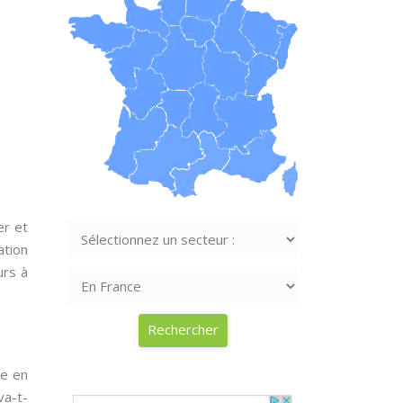
er et
ation
urs à
se en
va-t-