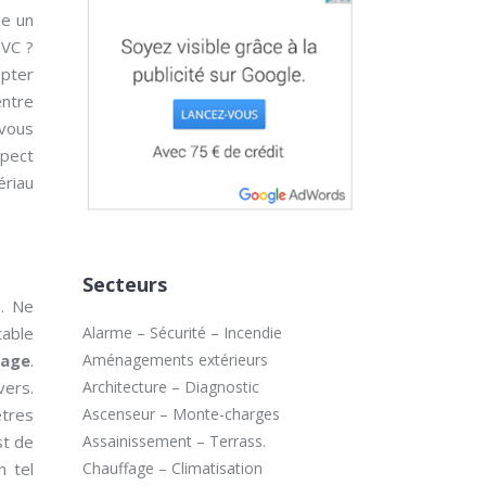
le un
VC ?
opter
entre
 vous
pect
ériau
Secteurs
e. Ne
table
Alarme – Sécurité – Incendie
rage
.
Aménagements extérieurs
vers.
Architecture – Diagnostic
êtres
Ascenseur – Monte-charges
st de
Assainissement – Terrass.
n tel
Chauffage – Climatisation