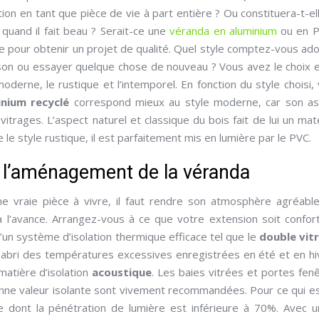
ation en tant que pièce de vie à part entière ? Ou constituera-t-el
uand il fait beau ? Serait-ce une
véranda en aluminium
ou en P
re pour obtenir un projet de qualité. Quel style comptez-vous ad
ison ou essayer quelque chose de nouveau ? Vous avez le choix 
moderne, le rustique et l’intemporel. En fonction du style choisi,
inium recyclé
correspond mieux au style moderne, car son as
vitrages. L’aspect naturel et classique du bois fait de lui un mat
le style rustique, il est parfaitement mis en lumière par le PVC.
de l’aménagement de la véranda
ne vraie pièce à vivre, il faut rendre son atmosphère agréabl
à l’avance. Arrangez-vous à ce que votre extension soit confor
 d’un système d’isolation thermique efficace tel que le
double vit
 l’abri des températures excessives enregistrées en été et en hi
matière d’isolation
acoustique
. Les baies vitrées et portes fen
bonne valeur isolante sont vivement recommandées. Pour ce qui e
rage dont la pénétration de lumière est inférieure à 70%. Avec u