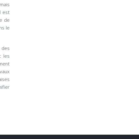
 mais
l est
le de
ns le
e des
t les
ement
avaux
aises
ifier