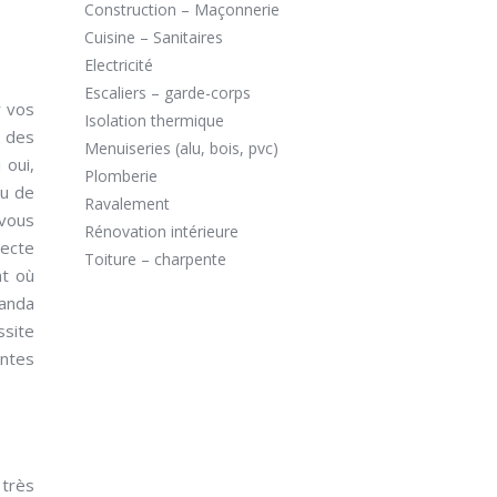
Construction – Maçonnerie
Cuisine – Sanitaires
Electricité
Escaliers – garde-corps
r vos
Isolation thermique
z des
Menuiseries (alu, bois, pvc)
 oui,
Plomberie
ou de
Ravalement
 vous
Rénovation intérieure
pecte
Toiture – charpente
nt où
randa
ssite
intes
 très