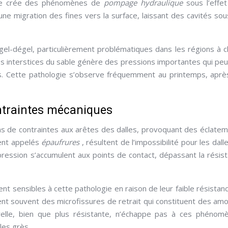
pose crée des phénomènes de
pompage hydraulique
sous l’effe
e migration des fines vers la surface, laissant des cavités sou
 gel-dégel, particulièrement problématiques dans les régions à c
les interstices du sable génère des pressions importantes qui pe
es. Cette pathologie s’observe fréquemment au printemps, aprè
ntraintes mécaniques
ns de contraintes aux arêtes des dalles, provoquant des éclate
ent appelés
épaufrures
, résultent de l’impossibilité pour les dall
pression s’accumulent aux points de contact, dépassant la résis
nt sensibles à cette pathologie en raison de leur faible résistan
ent souvent des microfissures de retrait qui constituent des am
relle, bien que plus résistante, n’échappe pas à ces phénom
les grès.