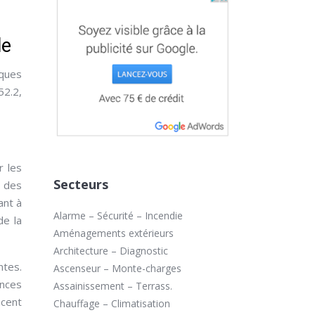
le
iques
52.2,
r les
Secteurs
c des
ant à
Alarme – Sécurité – Incendie
de la
Aménagements extérieurs
Architecture – Diagnostic
ntes.
Ascenseur – Monte-charges
ances
Assainissement – Terrass.
ncent
Chauffage – Climatisation