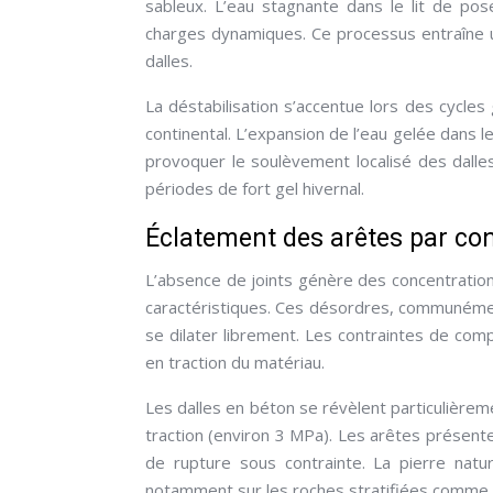
sableux. L’eau stagnante dans le lit de 
charges dynamiques. Ce processus entraîne un
dalles.
La déstabilisation s’accentue lors des cycles
continental. L’expansion de l’eau gelée dans 
provoquer le soulèvement localisé des dall
périodes de fort gel hivernal.
Éclatement des arêtes par co
L’absence de joints génère des concentratio
caractéristiques. Ces désordres, communém
se dilater librement. Les contraintes de com
en traction du matériau.
Les dalles en béton se révèlent particulièreme
traction (environ 3 MPa). Les arêtes présent
de rupture sous contrainte. La pierre natu
notamment sur les roches stratifiées comme 