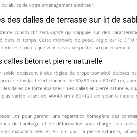
a durabilité de votre aménagement extérieur.
 des dalles de terrasse sur lit de sab
ystème constructif
semi-rigide
qui s’appuie sur des caractérist
ité dans le temps. Cette méthode de pose, régie par le DTU 
atérielles strictes que vous devez respecter scrupuleusement.
dalles béton et pierre naturelle
 sable obéissent à des règles de proportionnalité établies pa
s formats standard s’échelonnent de 30×30 cm à 60×60 cm, ave
 les dalles de forte épaisseur. Les dalles en pierre naturelle, qu
 plus variée, allant de 40×40 cm à 80×120 cm selon la nature 
céder 3:1 pour garantir une répartition homogène des contrai
omènes de flambage et de déformation sous charge. Les tolér
alles manufacturées et ±5 mm pour la pierre naturelle, influe