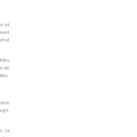
es et
ement
strat
Elles
oi de
les.
ution
ojet.
s. Sa