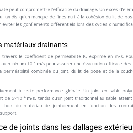
équate peut compromettre l’efficacité du drainage. Un excès d’élé
 tandis qu’un manque de fines nuit à la cohésion du lit de pos
éviter les gonflements différentiels lors des cycles d’humidifica
es matériaux drainants
 travers le coefficient de perméabilité K, exprimé en m/s. Po
dre au minimum 10⁻⁴ m/s pour assurer une évacuation efficace des
a perméabilité combinée du joint, du lit de pose et de la couc
ativement à cette performance globale. Un joint en sable pol
 de 5×10⁻⁴ m/s, tandis qu’un joint traditionnel au sable atteint
 choix du matériau de jointoiement en fonction des contrai
 support.
ce de joints dans les dallages extérieu