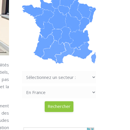
lités
iels,
t pas
et la
ement
e des
tudes
ation