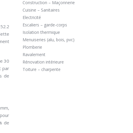
Construction – Maçonnerie
Cuisine – Sanitaires
Electricité
Escaliers – garde-corps
 52.2
Isolation thermique
Cette
Menuiseries (alu, bois, pvc)
ement
Plomberie
Ravalement
de 30
Rénovation intérieure
t par
Toiture – charpente
es de
4 mm,
 pour
5% de