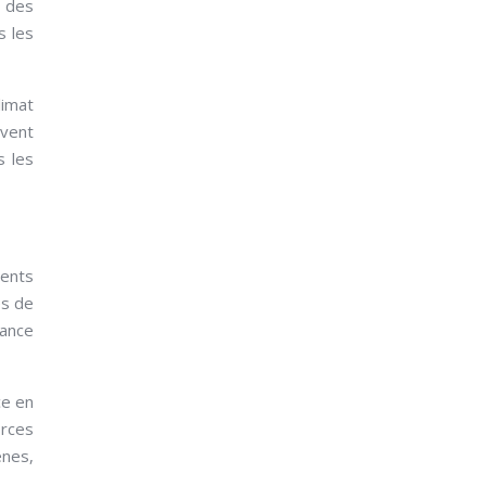
t des
s les
limat
uvent
s les
ments
es de
tance
ce en
orces
ènes,