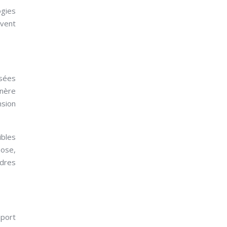
ogies
uvent
osées
énère
nsion
ibles
pose,
rdres
pport