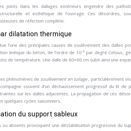
des joints dans les dallages extérieurs engendre des pathol
 structurelle et esthétique de l’ouvrage. Ces désordres, so
coûteuses de réfection complète.
r dilatation thermique
itue l’une des principales causes de soulèvement des dalles p
ation linéique du béton, de l’ordre de 10⁻⁵ par degré Celsius, g
tions de température. Une dalle de 60×60 cm subit ainsi une expa
.
e des phénomènes de
soulèvement en tuilage
, particulièrement vis
accompagne souvent d’un déchaussement progressif du lit de 
ntraintes sur les dalles adjacentes. La propagation de ces déso
en quelques cycles saisonniers.
isation du support sableux
lants ou absents provoquent une déstabilisation progressive du su