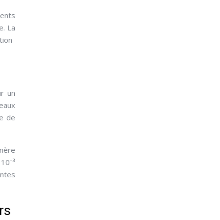
ments
e. La
tion-
ur un
 eaux
he de
ymère
 10⁻³
ntes
rs