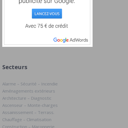
Secteurs
Alarme – Sécurité – Incendie
Aménagements extérieurs
Architecture – Diagnostic
Ascenseur – Monte-charges
Assainissement – Terrass.
Chauffage – Climatisation
Construction – Maçonnerie