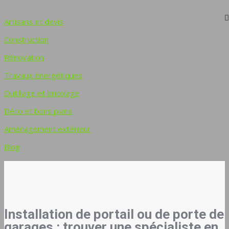
Artisans et devis
Construction
Rénovation
Travaux énergétiques
Outillage et bricolage
Déco et bons plans
Aménagement extérieur
Blog
Installation de portail ou de porte de
garages : trouver une spécialiste en