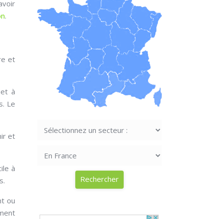
avoir
on
.
re et
 et à
s. Le
ir et
ile à
s.
nt ou
ement