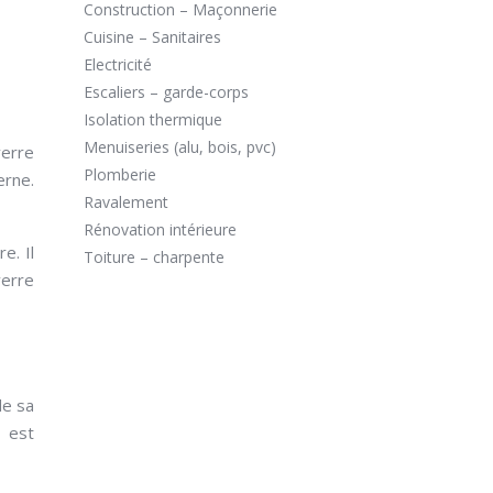
Construction – Maçonnerie
Cuisine – Sanitaires
Electricité
Escaliers – garde-corps
Isolation thermique
Menuiseries (alu, bois, pvc)
verre
Plomberie
erne.
Ravalement
Rénovation intérieure
e. Il
Toiture – charpente
verre
de sa
l est