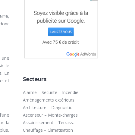
erre,
 donc
e une
ir le
s. En
Secteurs
de et
Alarme – Sécurité – Incendie
Aménagements extérieurs
Architecture – Diagnostic
d’une
Ascenseur – Monte-charges
ur la
Assainissement – Terrass.
plus,
Chauffage – Climatisation