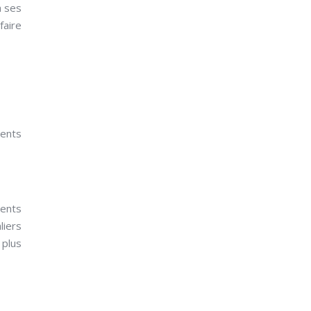
a ses
faire
rents
rents
liers
 plus