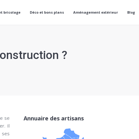
et bricolage
Déco et bons plans
Aménagement extérieur
Blog
construction ?
Annuaire des artisans
de se
r. Il
a ses