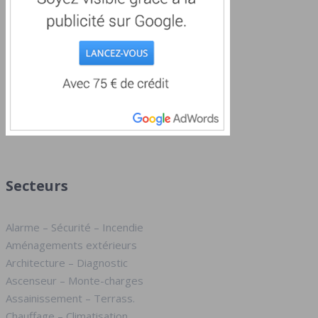
Secteurs
Alarme – Sécurité – Incendie
Aménagements extérieurs
Architecture – Diagnostic
Ascenseur – Monte-charges
Assainissement – Terrass.
Chauffage – Climatisation