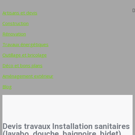
Artisans et devis
Construction
Rénovation
Travaux énergétiques
Outillage et bricolage
Déco et bons plans
Aménagement extérieur
Blog
Devis travaux Installation sanitaires
(lavabo, douche, baignoire, bidet)