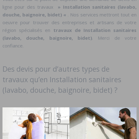
ligne pour des travaux
» Installation sanitaires (lavabo,
douche, baignoire, bidet) «
. Nos services mettront tout en
oeuvre pour trouver des entreprises et artisans de votre
région spécialisés en
travaux de Installation sanitaires
(lavabo, douche, baignoire, bidet)
. Merci de votre
confiance.
Des devis pour d’autres types de
travaux qu’en Installation sanitaires
(lavabo, douche, baignoire, bidet) ?