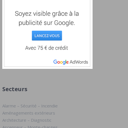
Secteurs
Alarme – Sécurité – Incendie
Aménagements extérieurs
Architecture – Diagnostic
Ascenseur – Monte-charges