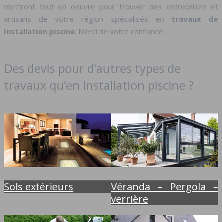
mettront tout en oeuvre pour trouver des entreprises et
artisans de votre région spécialisés en
travaux de
Installation piscine
. Merci de votre confiance.
Des devis pour d’autres types de
travaux qu’en Installation piscine ?
Sols extérieurs
Véranda – Pergola –
verrière