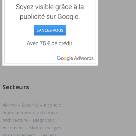
Secteurs
Alarme – Sécurité – Incendie
Aménagements extérieurs
Architecture – Diagnostic
Ascenseur – Monte-charges
Assainissement – Terrass.