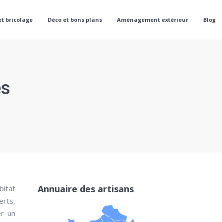
et bricolage
Déco et bons plans
Aménagement extérieur
Blog
ès
Annuaire des artisans
bitat
erts,
er un