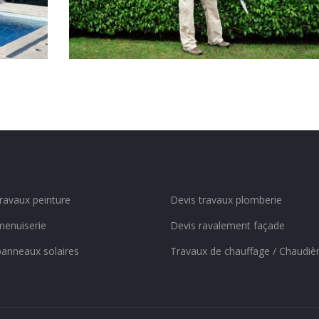
travaux peinture
Devis travaux plomberie
menuiserie
Devis ravalement façade
panneaux solaires
Travaux de chauffage / Chaudiè