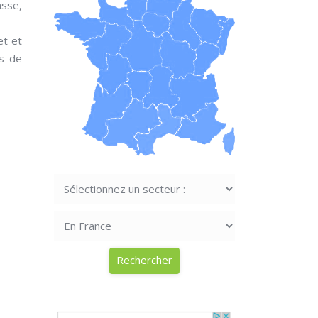
asse,
t et
ls de