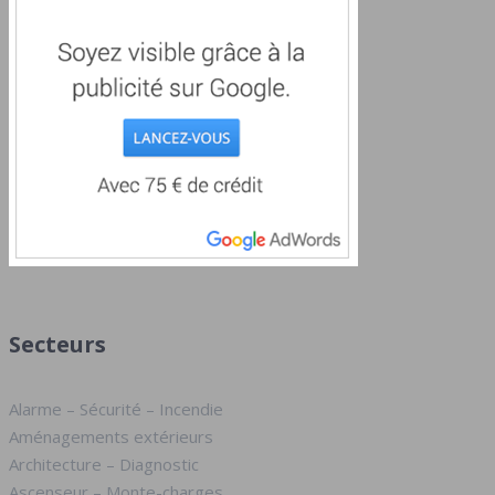
Secteurs
Alarme – Sécurité – Incendie
Aménagements extérieurs
Architecture – Diagnostic
Ascenseur – Monte-charges