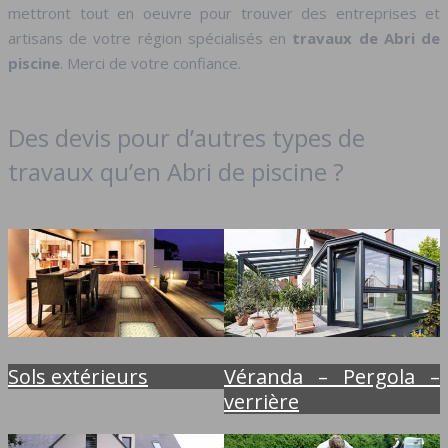
mettront tout en oeuvre pour trouver des entreprises et
artisans de votre région spécialisés en
travaux de Abri de
piscine
. Merci de votre confiance.
Des devis pour d’autres types de
travaux qu’en Abri de piscine ?
Sols extérieurs
Véranda – Pergola –
verrière