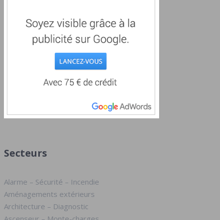
Secteurs
Alarme – Sécurité – Incendie
Aménagements extérieurs
Architecture – Diagnostic
Ascenseur – Monte-charges