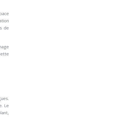
space
ation
es de
nnage
Cette
çues.
e. Le
lant,