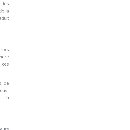
u des
de la
aduit
 lors
indre
t ces
es de
sous-
it la
leurs