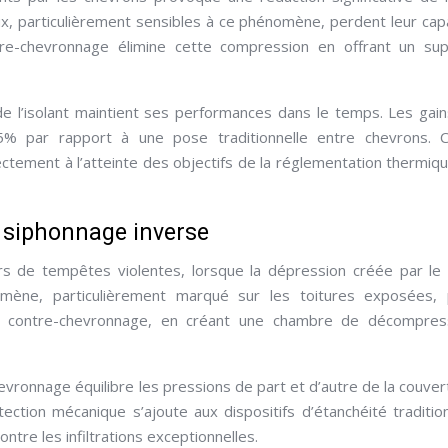
x, particulièrement sensibles à ce phénomène, perdent leur cap
ntre-chevronnage élimine cette compression en offrant un su
de l’isolant maintient ses performances dans le temps. Les gai
5% par rapport à une pose traditionnelle entre chevrons. C
ctement à l’atteinte des objectifs de la réglementation thermiq
de siphonnage inverse
ors de tempêtes violentes, lorsque la dépression créée par le
omène, particulièrement marqué sur les toitures exposées, 
 Le contre-chevronnage, en créant une chambre de décompres
evronnage équilibre les pressions de part et d’autre de la couver
tection mécanique s’ajoute aux dispositifs d’étanchéité traditio
ntre les infiltrations exceptionnelles.