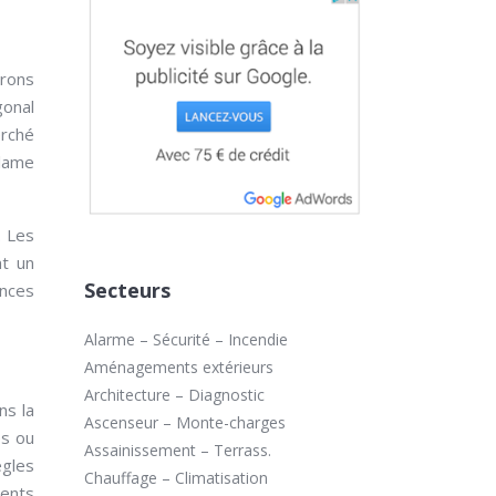
vrons
gonal
erché
 lame
. Les
nt un
Secteurs
ances
Alarme – Sécurité – Incendie
Aménagements extérieurs
Architecture – Diagnostic
ns la
Ascenseur – Monte-charges
es ou
Assainissement – Terrass.
ègles
Chauffage – Climatisation
ments