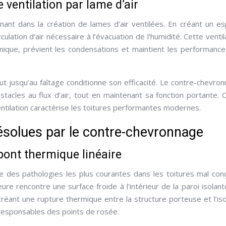
 ventilation par lame d’air
ant dans la création de lames d’air ventilées. En créant un e
irculation d’air nécessaire à l’évacuation de l’humidité. Cette ventil
rmique, prévient les condensations et maintient les performanc
out jusqu’au faîtage conditionne son efficacité. Le contre-chevro
tacles au flux d’air, tout en maintenant sa fonction portante. 
ntilation caractérise les toitures performantes modernes.
résolues par le contre-chevronnage
 pont thermique linéaire
une des pathologies les plus courantes dans les toitures mal con
eure rencontre une surface froide à l’intérieur de la paroi isolant
ant une rupture thermique entre la structure porteuse et l’iso
s responsables des points de rosée.