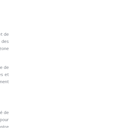
et de
t des
 zone
se de
es et
ement
té de
 pour
entre