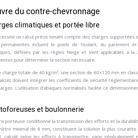
vre du contre-chevronnage
ges climatiques et portée libre
essite un calcul précis tenant compte des charges supportées 
 permanentes incluent le poids de l’isolant, du parement e
ques, définies par les règles Neige et Vent applicables à la
entes pour déterminer la section nécessaire.
e charge totale de 40 kg/m², une section de 60×120 mm en clas
lculs doivent intégrer les coefficients de sécurité réglementair
arges. L’utilisation d’abaques normalisés facilite ce dimensionn
toforeuses et boulonnerie
re porteuse conditionne la transmission des efforts et la durabili
mètre minimal de 8 mm, constituent la solution la plus courante
 calculé selon les efforts à transmettre, varie généralement 