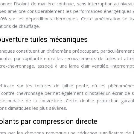
nner l’isolant de manière continue, sans interruption au nivea
ues améliore considérablement les performances énergétiques 
20% sur les déperditions thermiques. Cette amélioration se tr
tions de chauffage.
ouverture tuiles mécaniques
caniques constituent un phénomène préoccupant, particulièrement
onter par capillarité entre les recouvrements de tuiles et atte
ntre-chevronnage, associé à une lame d’air ventilée, interromp
 efficace sur les toitures de faible pente, où les phénomèn
 le contre-chevronnage permet également d’installer un écran de 
é secondaire de la couverture. Cette double protection garant
ons climatiques les plus sévères.
olants par compression directe
nts par les chevrons provoque une réduction significative de 