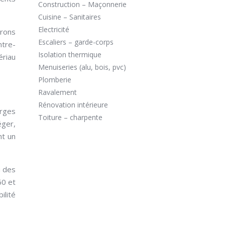
Construction – Maçonnerie
Cuisine – Sanitaires
Electricité
vrons
Escaliers – garde-corps
ntre-
Isolation thermique
ériau
Menuiseries (alu, bois, pvc)
Plomberie
Ravalement
Rénovation intérieure
rges
Toiture – charpente
éger,
nt un
u des
60 et
ilité