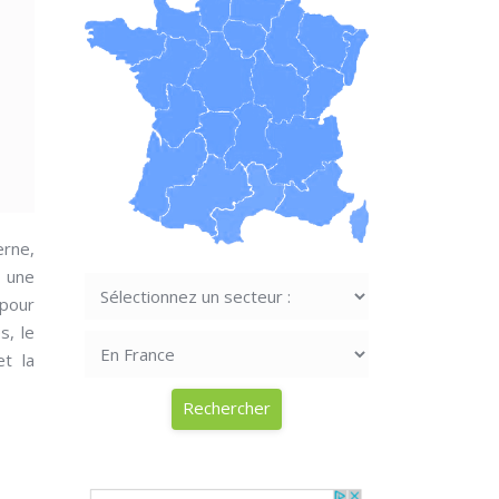
rne,
r une
 pour
s, le
et la