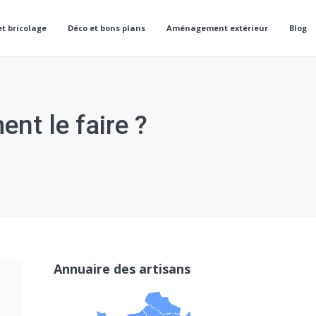
et bricolage
Déco et bons plans
Aménagement extérieur
Blog
nt le faire ?
Annuaire des artisans