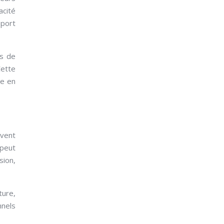
acité
pport
ns de
ette
ue en
 vent
peut
sion,
ture,
nnels