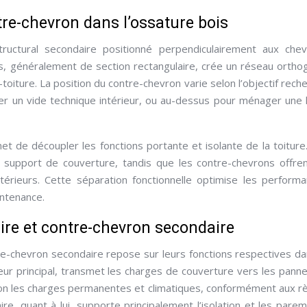
re-chevron dans l’ossature bois
ructural secondaire positionné perpendiculairement aux che
s, généralement de section rectangulaire, crée un réseau ortho
oiture. La position du contre-chevron varie selon l’objectif rech
réer un vide technique intérieur, ou au-dessus pour ménager une
et de découpler les fonctions portante et isolante de la toiture
e support de couverture, tandis que les contre-chevrons offre
ntérieurs. Cette séparation fonctionnelle optimise les perform
intenance.
ire et contre-chevron secondaire
tre-chevron secondaire repose sur leurs fonctions respectives da
eur principal, transmet les charges de couverture vers les pann
elon les charges permanentes et climatiques, conformément aux r
re, quant à lui, supporte principalement l’isolation et les pare