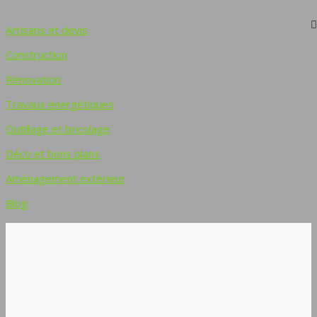
Artisans et devis
Construction
Rénovation
Travaux énergétiques
Outillage et bricolage
Déco et bons plans
Aménagement extérieur
Blog