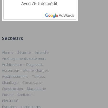
Secteurs
Alarme – Sécurité – Incendie
Aménagements extérieurs
Architecture – Diagnostic
Ascenseur – Monte-charges
Assainissement – Terrass.
Chauffage – Climatisation
Construction – Maçonnerie
Cuisine – Sanitaires
Electricité
Escaliers – garde-corps