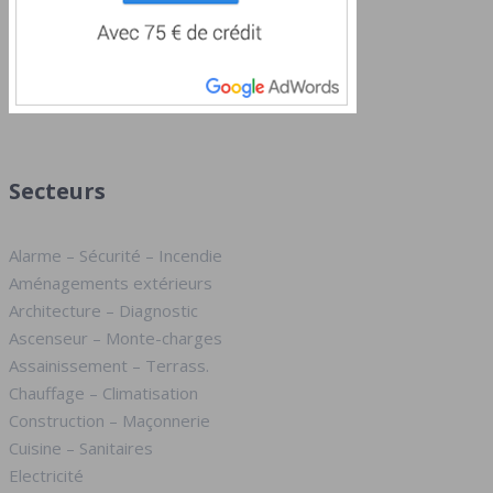
Secteurs
Alarme – Sécurité – Incendie
Aménagements extérieurs
Architecture – Diagnostic
Ascenseur – Monte-charges
Assainissement – Terrass.
Chauffage – Climatisation
Construction – Maçonnerie
Cuisine – Sanitaires
Electricité