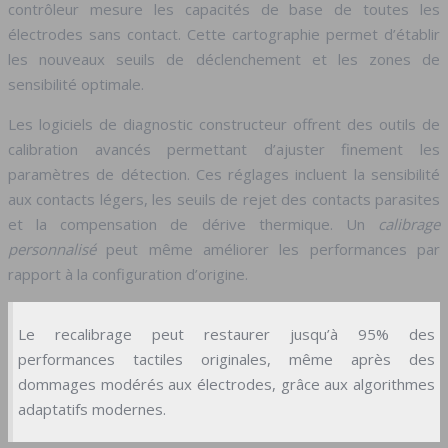
contrôleur mesure les capacités de base de toutes les
électrodes sans contact. Cette cartographie permet d’établir
les nouveaux seuils de déclenchement et les zones de
sensibilité optimale.
Les logiciels de diagnostic constructeur offrent des outils de
calibration avancés permettant d’ajuster finement les
paramètres de détection. Ces réglages incluent la sensibilité
aux contacts légers, les seuils de rejet des contacts parasites
et la compensation de dérive thermique. Un
calibrage
personnalisé
peut même améliorer les performances par
rapport à la configuration d’origine.
Le recalibrage peut restaurer jusqu’à 95% des
performances tactiles originales, même après des
dommages modérés aux électrodes, grâce aux algorithmes
adaptatifs modernes.