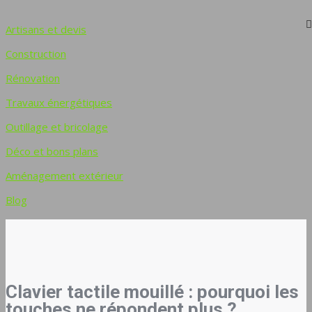
Artisans et devis
Construction
Rénovation
Travaux énergétiques
Outillage et bricolage
Déco et bons plans
Aménagement extérieur
Blog
Clavier tactile mouillé : pourquoi les
touches ne répondent plus ?