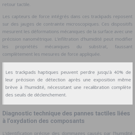
retour tactile.
Les capteurs de force intégrés dans ces trackpads reposent
sur des jauges de contrainte microscopiques. Ces dispositifs
mesurent les déformations mécaniques de la surface avec une
précision nanométrique. L’infiltration d’humidité peut modifier
les propriétés mécaniques du substrat, faussant
complètement les mesures de force appliquée.
Les trackpads haptiques peuvent perdre jusqu’à 40% de
leur précision de détection après une exposition même
brève à l’humidité, nécessitant une recalibration complète
des seuils de déclenchement.
Diagnostic technique des pannes tactiles liées
à l’oxydation des composants
L’identification précise des dommages causés par l’humidité