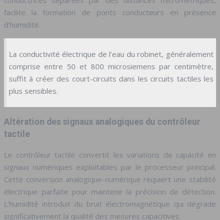
facilite la formation de ponts conducteurs en présence
d’humidité.
La conductivité électrique de l’eau du robinet, généralement
comprise entre 50 et 800 microsiemens par centimètre,
suffit à créer des court-circuits dans les circuits tactiles les
plus sensibles.
Altération des signaux analogiques du contrôleur
tactile
Le contrôleur tactile convertit les variations de capacité en
signaux numériques exploitables par le processeur principal.
Cette conversion analogique-numérique requiert une stabilité
électrique parfaite pour maintenir la précision de détection.
L’humidité introduit du bruit électromagnétique qui dégrade
significativement la qualité des mesures capacitives.