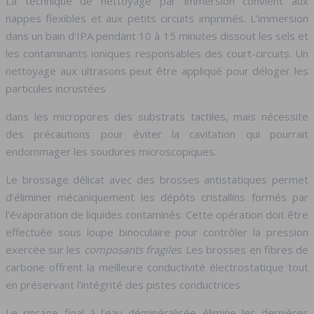
La technique de nettoyage par immersion convient aux
nappes flexibles et aux petits circuits imprimés. L’immersion
dans un bain d’IPA pendant 10 à 15 minutes dissout les sels et
les contaminants ioniques responsables des court-circuits. Un
nettoyage aux ultrasons peut être appliqué pour déloger les
particules incrustées
dans les micropores des substrats tactiles, mais nécessite
des précautions pour éviter la cavitation qui pourrait
endommager les soudures microscopiques.
Le brossage délicat avec des brosses antistatiques permet
d’éliminer mécaniquement les dépôts cristallins formés par
l’évaporation de liquides contaminés. Cette opération doit être
effectuée sous loupe binoculaire pour contrôler la pression
exercée sur les
composants fragiles
. Les brosses en fibres de
carbone offrent la meilleure conductivité électrostatique tout
en préservant l’intégrité des pistes conductrices.
Le rinçage final à l’eau déminéralisée élimine les dernières