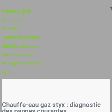
Artisans et devis
Construction
Rénovation
Travaux énergétiques
Outillage et bricolage
Déco et bons plans
Aménagement extérieur
Blog
Chauffe-eau gaz styx : diagnostic
des pannes courantes