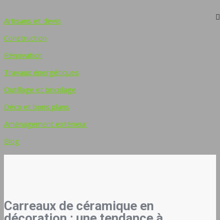
Artisans et devis
Construction
Rénovation
Travaux énergétiques
Outillage et bricolage
Déco et bons plans
Aménagement extérieur
Blog
Carreaux de céramique en
décoration : une tendance à