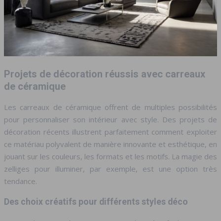
Projets de décoration réussis avec carreaux
de céramique
Les carreaux de céramique offrent de multiples possibilités
pour personnaliser son intérieur avec style. Des projets de
décoration récents illustrent parfaitement comment exploiter
ce matériau polyvalent de manière innovante et esthétique, en
jouant sur les couleurs, les formats et les motifs. La magie des
zelliges pour illuminer, par exemple, est une option très
tendance.
Des choix créatifs pour différents styles déco