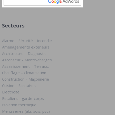
Secteurs
Alarme – Sécurité – Incendie
Aménagements extérieurs
Architecture – Diagnostic
Ascenseur – Monte-charges
Assainissement – Terrass.
Chauffage – Climatisation
Construction – Maçonnerie
Cuisine – Sanitaires
Electricité
Escaliers – garde-corps
Isolation thermique
Menuiseries (alu, bois, pvc)