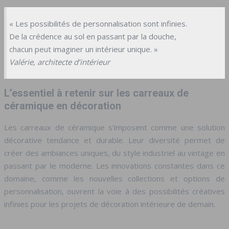
« Les possibilités de personnalisation sont infinies.
De la crédence au sol en passant par la douche,
chacun peut imaginer un intérieur unique. »
Valérie, architecte d’intérieur
L’essentiel à retenir sur les carreaux de
céramique en décoration
Les carreaux de céramique s’imposent comme une solution
décorative tendance et durable. Leur diversité permet de
créer des ambiances uniques, du style industriel au vintage en
passant par le moderne. Les innovations constantes dans ce
domaine, comme les nouvelles collections et options de
personnalisation, ouvrent la voie à des possibilités créatives
infinies pour les projets de décoration intérieure de demain.