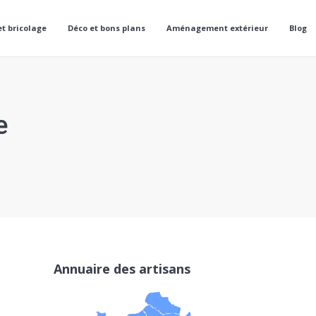
et bricolage
Déco et bons plans
Aménagement extérieur
Blog
e
Annuaire des artisans