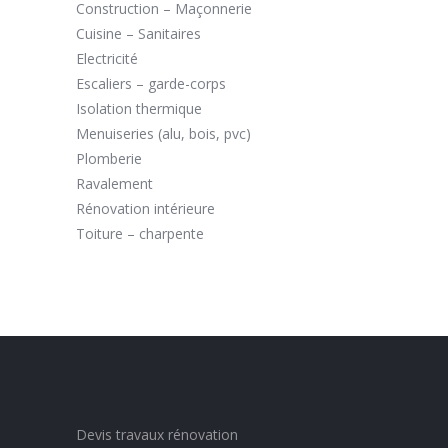
Construction – Maçonnerie
Cuisine – Sanitaires
Electricité
Escaliers – garde-corps
Isolation thermique
Menuiseries (alu, bois, pvc)
Plomberie
Ravalement
Rénovation intérieure
Toiture – charpente
Devis travaux rénovation